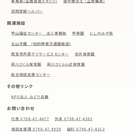
事務員（企画管理スタッフ）
理学療法士 （正規職員）
訪問登録ヘルパー
関連施設
甲山福祉センター 法人事務局
甲寿園
にしのみや苑
北山学園 (知的障害児通園施設)
西宮市芦原デイサービスセンター
安井保育園
夙川さくら保育園
夙川さくらんぼ保育園
総合相談支援センター
その他リンク
NPO法人 みどり兵庫
お問い合わせ
代表 0798-47-4477
外来 0798-47-4303
相談支援課 0798-47-9959
歯科 0798-47-4313