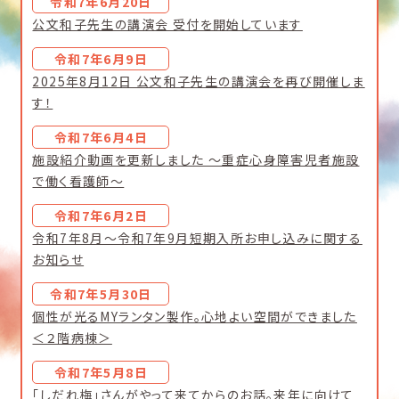
令和7年6月20日
公文和子先生の講演会 受付を開始しています
令和7年6月9日
2025年8月12日 公文和子先生の講演会を再び開催しま
す！
令和7年6月4日
施設紹介動画を更新しました ～重症心身障害児者施設
で働く看護師～
令和7年6月2日
令和7年8月～令和7年9月短期入所お申し込みに関する
お知らせ
令和7年5月30日
個性が光るMYランタン製作。心地よい空間ができました
＜２階病棟＞
令和7年5月8日
「しだれ梅」さんがやって来てからのお話。来年に向けて