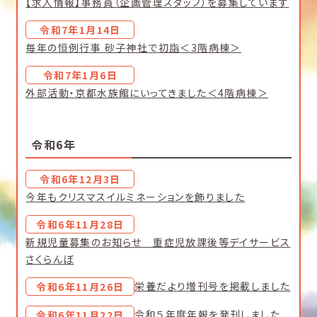
【求人情報】事務員（企画管理スタッフ）を募集しています
令和7年1月14日
毎年の恒例行事 砂子神社で初詣＜3階病棟＞
令和7年1月6日
外部活動・京都水族館にいってきました＜4階病棟＞
令和6年
令和6年12月3日
今年もクリスマスイルミネーションを飾りました
令和6年11月28日
新規児童募集のお知らせ 重症児放課後等デイサービス
さくらんぼ
栄養だより増刊号を掲載しました
令和6年11月26日
令和５年度年報を発刊しました
令和6年11月22日