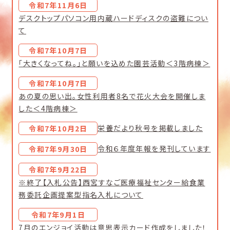
令和7年11月6日
デスクトップパソコン用内蔵ハードディスクの盗難につい
て
令和7年10月7日
「大きくなってね。」と願いを込めた園芸活動＜3階病棟＞
令和7年10月7日
あの夏の思い出。女性利用者8名で花火大会を開催しま
した＜4階病棟＞
栄養だより秋号を掲載しました
令和7年10月2日
令和６年度年報を発刊しています
令和7年9月30日
令和7年9月22日
※終了【入札公告】西宮すなご医療福祉センター給食業
務委託企画提案型指名入札について
令和7年9月1日
7月のエンジョイ活動は意思表示カード作成をしました！