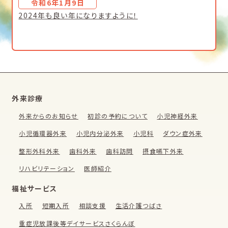
令和6年1月9日
2024年も良い年になりますように！
外来診療
外来からのお知らせ
初診の予約について
小児神経外来
小児循環器外来
小児内分泌外来
小児科
ダウン症外来
整形外科外来
歯科外来
歯科訪問
摂食嚥下外来
リハビリテーション
医師紹介
福祉サービス
入所
短期入所
相談支援
生活介護つばさ
重症児放課後等デイサービスさくらんぼ