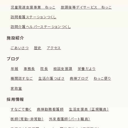
児童発達支援事業 ねっこ
放課後等デイサービス ねっこ
訪問看護ステーションつくし
訪問介護ヘルパーステーションつくし
施設紹介
ごあいさつ
歴史
アクセス
ブログ
年報
事務長
院長
相談支援課
栄養だより
機関誌すなご
生活介護つばさ
病棟ブログ
ねっこ便り
家政室
採用情報
すなごで働く
病棟勤務看護師
生活支援員 （正規職員）
医師（常勤・非常勤）
外来看護師（パート職員）