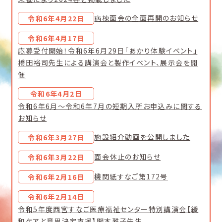
病棟面会の全面再開のお知らせ
令和6年4月22日
令和6年4月17日
応募受付開始！令和6年6月29日「あかり体験イベント」
橋田裕司先生による講演会と製作イベント、展示会を開
催
令和6年4月2日
令和6年6月～令和6年7月の短期入所お申込みに関する
お知らせ
施設紹介動画を公開しました
令和6年3月27日
面会休止のお知らせ
令和6年3月22日
機関紙すなご第172号
令和6年2月16日
令和6年2月14日
令和5年度西宮すなご医療福祉センター特別講演会【緩
和ケアと意思決定支援】関本雅子先生