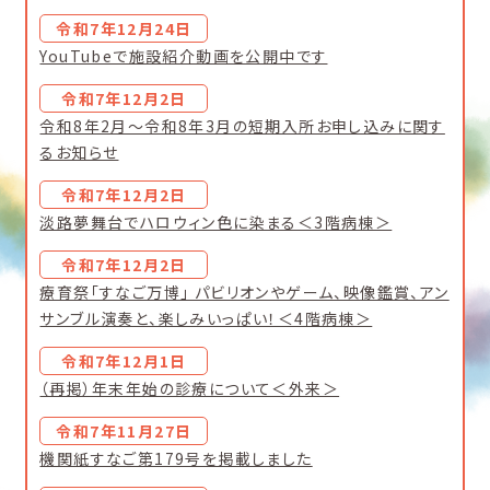
令和7年12月24日
YouTubeで施設紹介動画を公開中です
令和7年12月2日
令和8年2月～令和8年3月の短期入所お申し込みに関す
るお知らせ
令和7年12月2日
淡路夢舞台でハロウィン色に染まる＜3階病棟＞
令和7年12月2日
療育祭「すなご万博」 パビリオンやゲーム、映像鑑賞、アン
サンブル演奏と、楽しみいっぱい！＜4階病棟＞
令和7年12月1日
（再掲）年末年始の診療について＜外来＞
令和7年11月27日
機関紙すなご第179号を掲載しました