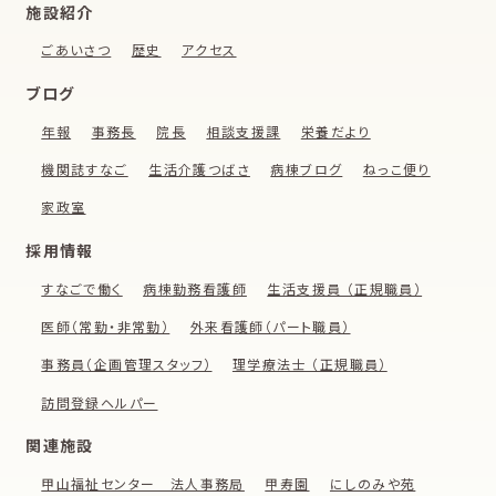
施設紹介
ごあいさつ
歴史
アクセス
ブログ
年報
事務長
院長
相談支援課
栄養だより
機関誌すなご
生活介護つばさ
病棟ブログ
ねっこ便り
家政室
採用情報
すなごで働く
病棟勤務看護師
生活支援員 （正規職員）
医師（常勤・非常勤）
外来看護師（パート職員）
事務員（企画管理スタッフ）
理学療法士 （正規職員）
訪問登録ヘルパー
関連施設
甲山福祉センター 法人事務局
甲寿園
にしのみや苑