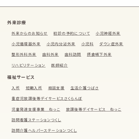
外来診療
外来からのお知らせ
初診の予約について
小児神経外来
小児循環器外来
小児内分泌外来
小児科
ダウン症外来
整形外科外来
歯科外来
歯科訪問
摂食嚥下外来
リハビリテーション
医師紹介
福祉サービス
入所
短期入所
相談支援
生活介護つばさ
重症児放課後等デイサービスさくらんぼ
児童発達支援事業 ねっこ
放課後等デイサービス ねっこ
訪問看護ステーションつくし
訪問介護ヘルパーステーションつくし