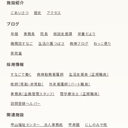
施設紹介
ごあいさつ
歴史
アクセス
ブログ
年報
事務長
院長
相談支援課
栄養だより
機関誌すなご
生活介護つばさ
病棟ブログ
ねっこ便り
家政室
採用情報
すなごで働く
病棟勤務看護師
生活支援員 （正規職員）
医師（常勤・非常勤）
外来看護師（パート職員）
事務員（企画管理スタッフ）
理学療法士 （正規職員）
訪問登録ヘルパー
関連施設
甲山福祉センター 法人事務局
甲寿園
にしのみや苑