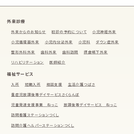
外来診療
外来からのお知らせ
初診の予約について
小児神経外来
小児循環器外来
小児内分泌外来
小児科
ダウン症外来
整形外科外来
歯科外来
歯科訪問
摂食嚥下外来
リハビリテーション
医師紹介
福祉サービス
入所
短期入所
相談支援
生活介護つばさ
重症児放課後等デイサービスさくらんぼ
児童発達支援事業 ねっこ
放課後等デイサービス ねっこ
訪問看護ステーションつくし
訪問介護ヘルパーステーションつくし