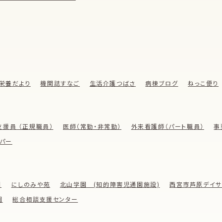
栄養だより
機関誌すなご
生活介護つばさ
病棟ブログ
ねっこ便り
支援員 （正規職員）
医師（常勤・非常勤）
外来看護師（パート職員）
事
パー
園
にしのみや苑
北山学園 (知的障害児通園施設)
西宮市芦原デイサ
園
総合相談支援センター