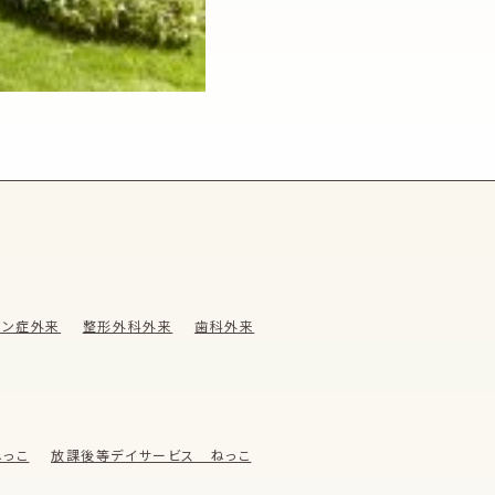
ウン症外来
整形外科外来
歯科外来
っこ
放課後等デイサービス ねっこ