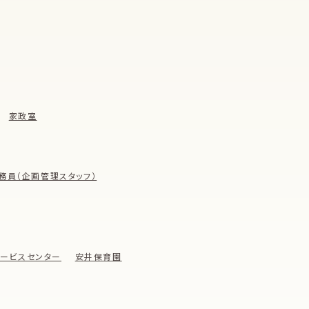
家政室
務員（企画管理スタッフ）
ービスセンター
安井保育園