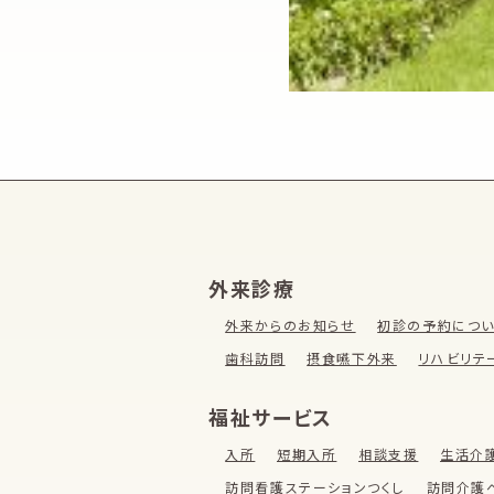
外来診療
外来からのお知らせ
初診の予約につ
歯科訪問
摂食嚥下外来
リハビリテ
福祉サービス
入所
短期入所
相談支援
生活介
訪問看護ステーションつくし
訪問介護