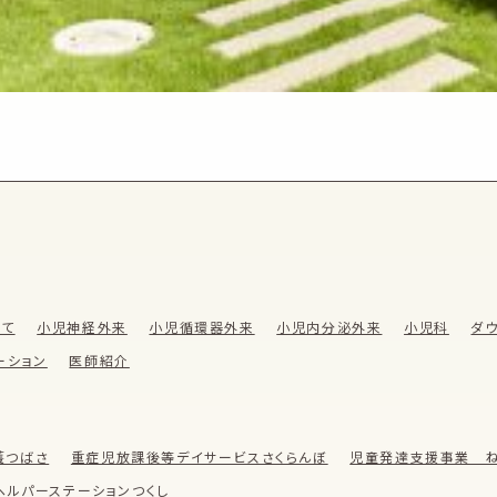
いて
小児神経外来
小児循環器外来
小児内分泌外来
小児科
ダ
ーション
医師紹介
護つばさ
重症児放課後等デイサービスさくらんぼ
児童発達支援事業 ね
ヘルパーステーションつくし