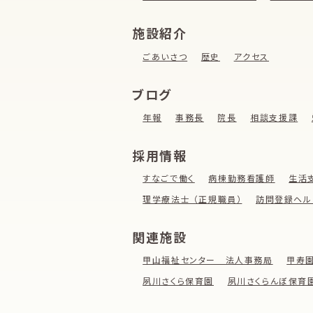
施設紹介
ごあいさつ
歴史
アクセス
ブログ
年報
事務長
院長
相談支援課
採用情報
すなごで働く
病棟勤務看護師
生活
理学療法士 （正規職員）
訪問登録ヘル
関連施設
甲山福祉センター 法人事務局
甲寿
夙川さくら保育園
夙川さくらんぼ保育