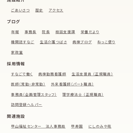
ごあいさつ
歴史
アクセス
ブログ
年報
事務長
院長
相談支援課
栄養だより
機関誌すなご
生活介護つばさ
病棟ブログ
ねっこ便り
家政室
採用情報
すなごで働く
病棟勤務看護師
生活支援員 （正規職員）
医師（常勤・非常勤）
外来看護師（パート職員）
事務員（企画管理スタッフ）
理学療法士 （正規職員）
訪問登録ヘルパー
関連施設
甲山福祉センター 法人事務局
甲寿園
にしのみや苑