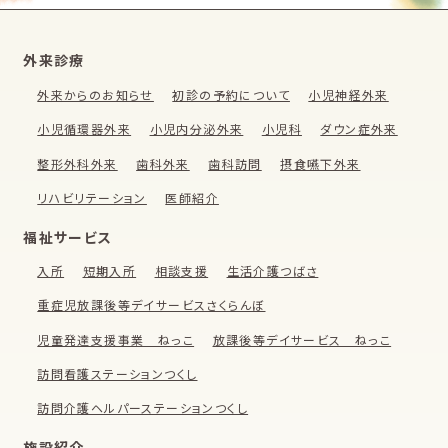
外来診療
外来からのお知らせ
初診の予約について
小児神経外来
小児循環器外来
小児内分泌外来
小児科
ダウン症外来
整形外科外来
歯科外来
歯科訪問
摂食嚥下外来
リハビリテーション
医師紹介
福祉サービス
入所
短期入所
相談支援
生活介護つばさ
重症児放課後等デイサービスさくらんぼ
児童発達支援事業 ねっこ
放課後等デイサービス ねっこ
訪問看護ステーションつくし
訪問介護ヘルパーステーションつくし
施設紹介