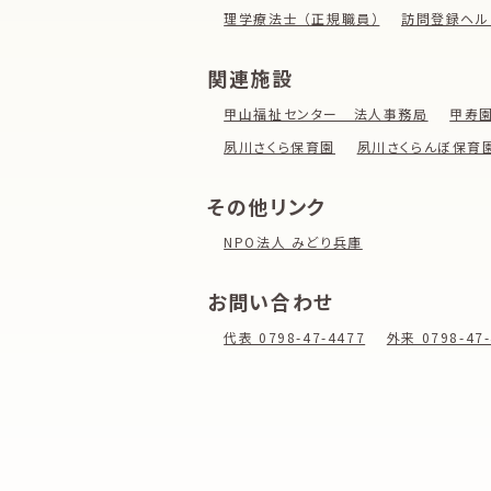
理学療法士 （正規職員）
訪問登録ヘル
関連施設
甲山福祉センター 法人事務局
甲寿
夙川さくら保育園
夙川さくらんぼ保育
その他リンク
NPO法人 みどり兵庫
お問い合わせ
代表 0798-47-4477
外来 0798-47-