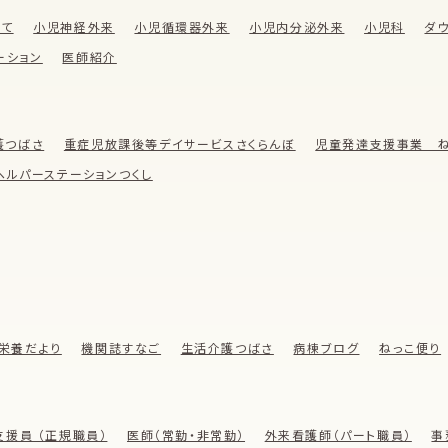
いて
小児神経外来
小児循環器外来
小児内分泌外来
小児科
ダ
ーション
医師紹介
護つばさ
重症児放課後等デイサービスさくらんぼ
児童発達支援事業 ね
ヘルパーステーションつくし
栄養だより
機関誌すなご
生活介護つばさ
病棟ブログ
ねっこ便り
支援員 （正規職員）
医師（常勤・非常勤）
外来看護師（パート職員）
事