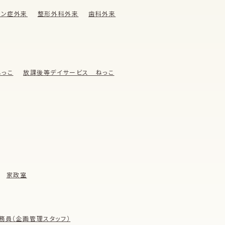
ウン症外来
整形外科外来
歯科外来
っこ
放課後等デイサービス ねっこ
家政室
務員（企画管理スタッフ）