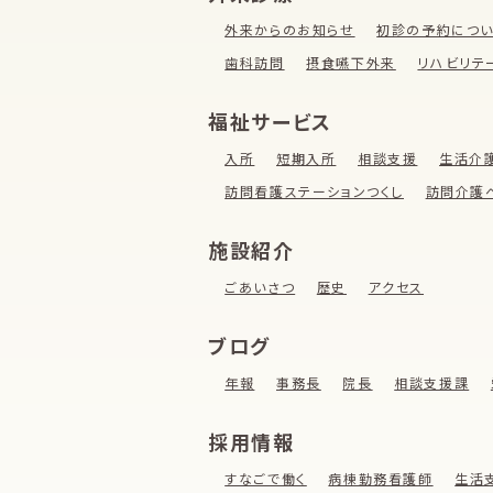
外来からのお知らせ
初診の予約につ
歯科訪問
摂食嚥下外来
リハビリテ
福祉サービス
入所
短期入所
相談支援
生活介
訪問看護ステーションつくし
訪問介護
施設紹介
ごあいさつ
歴史
アクセス
ブログ
年報
事務長
院長
相談支援課
採用情報
すなごで働く
病棟勤務看護師
生活