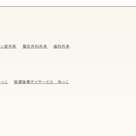
ウン症外来
整形外科外来
歯科外来
っこ
放課後等デイサービス ねっこ