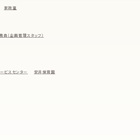
家政室
務員（企画管理スタッフ）
ービスセンター
安井保育園