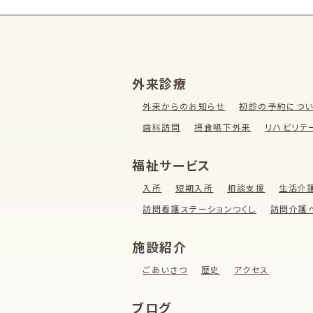
外来診療
外来からのお知らせ
初診の予約につ
歯科訪問
摂食嚥下外来
リハビリテ
福祉サービス
入所
短期入所
相談支援
生活介
訪問看護ステーションつくし
訪問介護
施設紹介
ごあいさつ
歴史
アクセス
ブログ