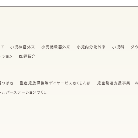
いて
小児神経外来
小児循環器外来
小児内分泌外来
小児科
ダ
ーション
医師紹介
護つばさ
重症児放課後等デイサービスさくらんぼ
児童発達支援事業 ね
ヘルパーステーションつくし