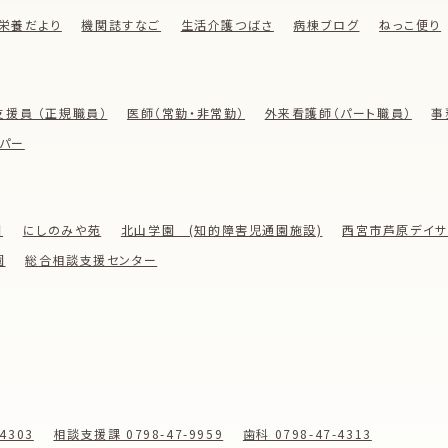
栄養だより
機関誌すなご
生活介護つばさ
病棟ブログ
ねっこ便り
支援員 （正規職員）
医師（常勤・非常勤）
外来看護師（パート職員）
事
パー
園
にしのみや苑
北山学園 (知的障害児通園施設)
西宮市芦原デイサ
園
総合相談支援センター
4303
相談支援課 0798-47-9959
歯科 0798-47-4313