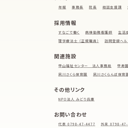
年報
事務長
院長
相談支援課
採用情報
すなごで働く
病棟勤務看護師
生活
理学療法士 （正規職員）
訪問登録ヘル
関連施設
甲山福祉センター 法人事務局
甲寿
夙川さくら保育園
夙川さくらんぼ保育
その他リンク
NPO法人 みどり兵庫
お問い合わせ
代表 0798-47-4477
外来 0798-47-