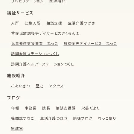
リハビリテーション
医師紹介
福祉サービス
入所
短期入所
相談支援
生活介護つばさ
重症児放課後等デイサービスさくらんぼ
児童発達支援事業 ねっこ
放課後等デイサービス ねっこ
訪問看護ステーションつくし
訪問介護ヘルパーステーションつくし
施設紹介
ごあいさつ
歴史
アクセス
ブログ
年報
事務長
院長
相談支援課
栄養だより
機関誌すなご
生活介護つばさ
病棟ブログ
ねっこ便り
家政室