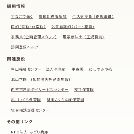
採用情報
すなごで働く
病棟勤務看護師
生活支援員 （正規職員）
医師（常勤・非常勤）
外来看護師（パート職員）
事務員（企画管理スタッフ）
理学療法士 （正規職員）
訪問登録ヘルパー
関連施設
甲山福祉センター 法人事務局
甲寿園
にしのみや苑
北山学園 (知的障害児通園施設)
西宮市芦原デイサービスセンター
安井保育園
夙川さくら保育園
夙川さくらんぼ保育園
総合相談支援センター
その他リンク
NPO法人 みどり兵庫