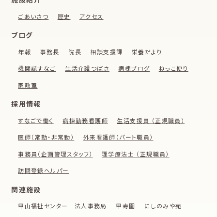
ごあいさつ
歴史
アクセス
ブログ
年報
事務長
院長
相談支援課
栄養だより
機関誌すなご
生活介護つばさ
病棟ブログ
ねっこ便り
家政室
採用情報
すなごで働く
病棟勤務看護師
生活支援員 （正規職員）
医師（常勤・非常勤）
外来看護師（パート職員）
事務員（企画管理スタッフ）
理学療法士 （正規職員）
訪問登録ヘルパー
関連施設
甲山福祉センター 法人事務局
甲寿園
にしのみや苑