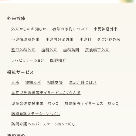
外来診療
外来からのお知らせ
初診の予約について
小児神経外来
小児循環器外来
小児内分泌外来
小児科
ダウン症外来
整形外科外来
歯科外来
歯科訪問
摂食嚥下外来
リハビリテーション
医師紹介
福祉サービス
入所
短期入所
相談支援
生活介護つばさ
重症児放課後等デイサービスさくらんぼ
児童発達支援事業 ねっこ
放課後等デイサービス ねっこ
訪問看護ステーションつくし
訪問介護ヘルパーステーションつくし
施設紹介