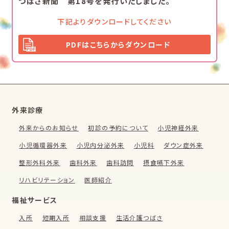
つばさ新聞 第18号を発行いたしました。
下記よりダウンロードしてください
PDFはこちらからダウンロード
外来診療
外来からのお知らせ
初診の予約について
小児神経外来
小児循環器外来
小児内分泌外来
小児科
ダウン症外来
整形外科外来
歯科外来
歯科訪問
摂食嚥下外来
リハビリテーション
医師紹介
福祉サービス
入所
短期入所
相談支援
生活介護つばさ