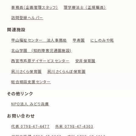
事務員（企画管理スタッフ）
理学療法士 （正規職員）
訪問登録ヘルパー
関連施設
甲山福祉センター 法人事務局
甲寿園
にしのみや苑
北山学園 (知的障害児通園施設)
西宮市芦原デイサービスセンター
安井保育園
夙川さくら保育園
夙川さくらんぼ保育園
総合相談支援センター
その他リンク
NPO法人 みどり兵庫
お問い合わせ
代表 0798-47-4477
外来 0798-47-4303