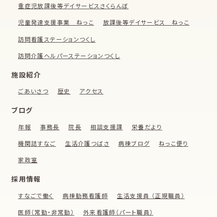
重症児放課後等デイサービスさくらんぼ
児童発達支援事業 ねっこ
放課後等デイサービス ねっこ
訪問看護ステーションつくし
訪問介護ヘルパーステーションつくし
施設紹介
ごあいさつ
歴史
アクセス
ブログ
年報
事務長
院長
相談支援課
栄養だより
機関誌すなご
生活介護つばさ
病棟ブログ
ねっこ便り
家政室
採用情報
すなごで働く
病棟勤務看護師
生活支援員 （正規職員）
医師（常勤・非常勤）
外来看護師（パート職員）