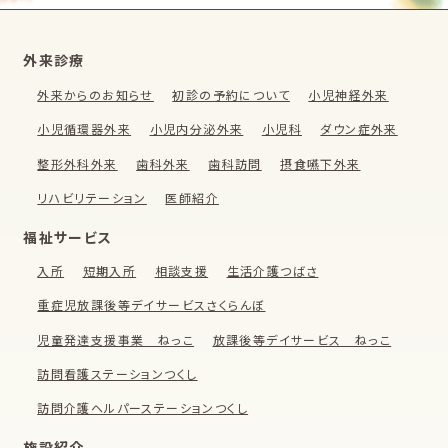
外来診療
外来からのお知らせ
初診の予約について
小児神経外来
小児循環器外来
小児内分泌外来
小児科
ダウン症外来
整形外科外来
歯科外来
歯科訪問
摂食嚥下外来
リハビリテーション
医師紹介
福祉サービス
入所
短期入所
相談支援
生活介護つばさ
重症児放課後等デイサービスさくらんぼ
児童発達支援事業 ねっこ
放課後等デイサービス ねっこ
訪問看護ステーションつくし
訪問介護ヘルパーステーションつくし
施設紹介