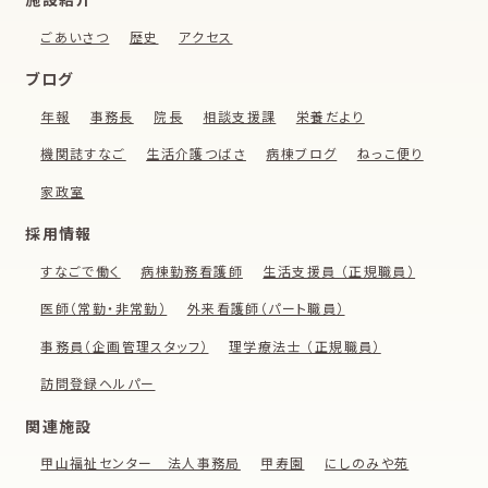
ごあいさつ
歴史
アクセス
ブログ
年報
事務長
院長
相談支援課
栄養だより
機関誌すなご
生活介護つばさ
病棟ブログ
ねっこ便り
家政室
採用情報
すなごで働く
病棟勤務看護師
生活支援員 （正規職員）
医師（常勤・非常勤）
外来看護師（パート職員）
事務員（企画管理スタッフ）
理学療法士 （正規職員）
訪問登録ヘルパー
関連施設
甲山福祉センター 法人事務局
甲寿園
にしのみや苑