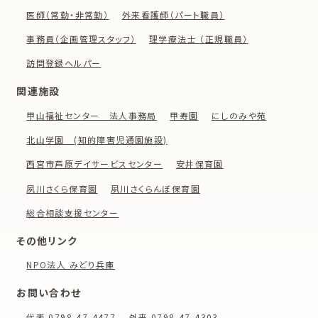
医師（常勤・非常勤）
外来看護師（パート職員）
事務員（企画管理スタッフ）
理学療法士 （正規職員）
訪問登録ヘルパー
関連施設
甲山福祉センター 法人事務局
甲寿園
にしのみや苑
北山学園 (知的障害児通園施設)
西宮市芦原デイサービスセンター
安井保育園
夙川さくら保育園
夙川さくらんぼ保育園
総合相談支援センター
その他リンク
NPO法人 みどり兵庫
お問い合わせ
代表 0798-47-4477
外来 0798-47-4303