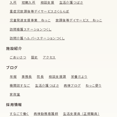
入所
短期入所
相談支援
生活介護つばさ
重症児放課後等デイサービスさくらんぼ
児童発達支援事業 ねっこ
放課後等デイサービス ねっこ
訪問看護ステーションつくし
訪問介護ヘルパーステーションつくし
施設紹介
ごあいさつ
歴史
アクセス
ブログ
年報
事務長
院長
相談支援課
栄養だより
機関誌すなご
生活介護つばさ
病棟ブログ
ねっこ便り
家政室
採用情報
すなごで働く
病棟勤務看護師
生活支援員 （正規職員）