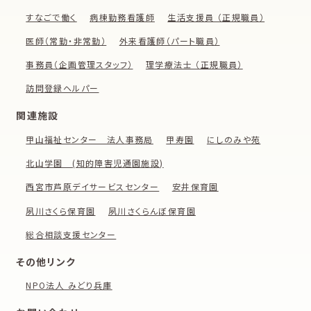
すなごで働く
病棟勤務看護師
生活支援員 （正規職員）
医師（常勤・非常勤）
外来看護師（パート職員）
事務員（企画管理スタッフ）
理学療法士 （正規職員）
訪問登録ヘルパー
関連施設
甲山福祉センター 法人事務局
甲寿園
にしのみや苑
北山学園 (知的障害児通園施設)
西宮市芦原デイサービスセンター
安井保育園
夙川さくら保育園
夙川さくらんぼ保育園
総合相談支援センター
その他リンク
NPO法人 みどり兵庫