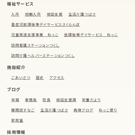
福祉サービス
入所
短期入所
相談支援
生活介護つばさ
重症児放課後等デイサービスさくらんぼ
児童発達支援事業 ねっこ
放課後等デイサービス ねっこ
訪問看護ステーションつくし
訪問介護ヘルパーステーションつくし
施設紹介
ごあいさつ
歴史
アクセス
ブログ
年報
事務長
院長
相談支援課
栄養だより
機関誌すなご
生活介護つばさ
病棟ブログ
ねっこ便り
家政室
採用情報