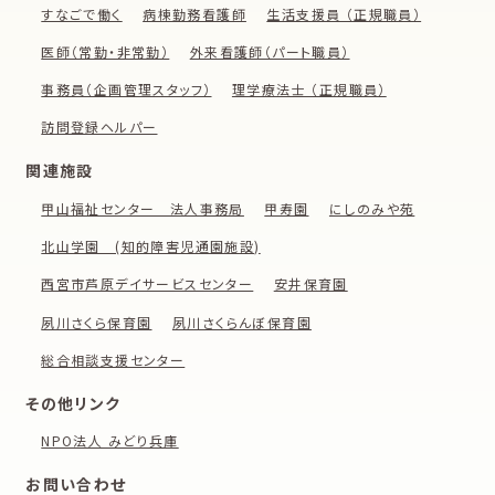
すなごで働く
病棟勤務看護師
生活支援員 （正規職員）
医師（常勤・非常勤）
外来看護師（パート職員）
事務員（企画管理スタッフ）
理学療法士 （正規職員）
訪問登録ヘルパー
関連施設
甲山福祉センター 法人事務局
甲寿園
にしのみや苑
北山学園 (知的障害児通園施設)
西宮市芦原デイサービスセンター
安井保育園
夙川さくら保育園
夙川さくらんぼ保育園
総合相談支援センター
その他リンク
NPO法人 みどり兵庫
お問い合わせ