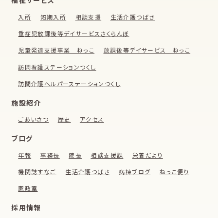
福祉サービス
入所
短期入所
相談支援
生活介護つばさ
重症児放課後等デイサービスさくらんぼ
児童発達支援事業 ねっこ
放課後等デイサービス ねっこ
訪問看護ステーションつくし
訪問介護ヘルパーステーションつくし
施設紹介
ごあいさつ
歴史
アクセス
ブログ
年報
事務長
院長
相談支援課
栄養だより
機関誌すなご
生活介護つばさ
病棟ブログ
ねっこ便り
家政室
採用情報