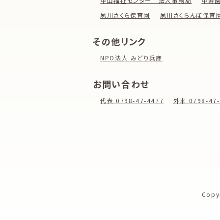
甲山福祉センター 法人事務局
甲寿
夙川さくら保育園
夙川さくらんぼ保育
その他リンク
NPO法人 みどり兵庫
お問い合わせ
代表 0798-47-4477
外来 0798-47-
Copy