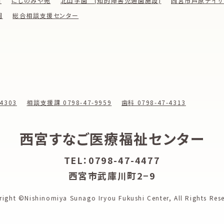
園
にしのみや苑
北山学園 (知的障害児通園施設)
西宮市芦原デイサ
園
総合相談支援センター
4303
相談支援課 0798-47-9959
歯科 0798-47-4313
西宮すなご医療福祉センター
TEL：0798-47-4477
西宮市武庫川町2−9
right ©Nishinomiya Sunago Iryou Fukushi Center,
All Rights Res