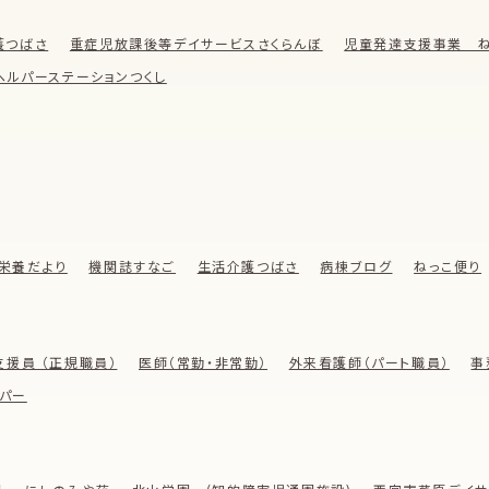
護つばさ
重症児放課後等デイサービスさくらんぼ
児童発達支援事業 ね
ヘルパーステーションつくし
栄養だより
機関誌すなご
生活介護つばさ
病棟ブログ
ねっこ便り
支援員 （正規職員）
医師（常勤・非常勤）
外来看護師（パート職員）
事
パー