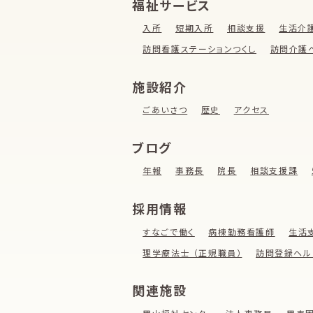
福祉サービス
入所
短期入所
相談支援
生活介
訪問看護ステーションつくし
訪問介護
施設紹介
ごあいさつ
歴史
アクセス
ブログ
年報
事務長
院長
相談支援課
採用情報
すなごで働く
病棟勤務看護師
生活
理学療法士 （正規職員）
訪問登録ヘル
関連施設