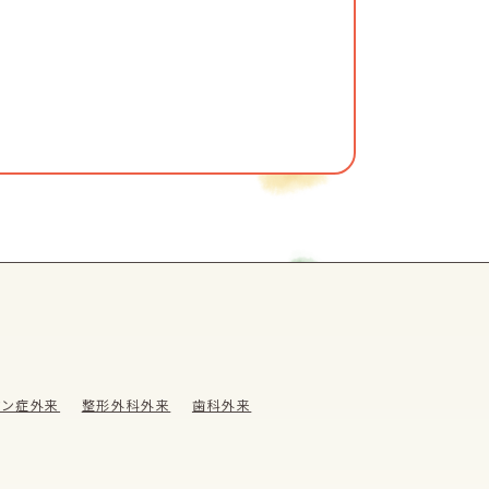
ウン症外来
整形外科外来
歯科外来