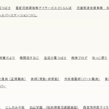
護つばさ
重症児放課後等デイサービスさくらんぼ
児童発達支援事業 ね
ヘルパーステーションつくし
栄養だより
機関誌すなご
生活介護つばさ
病棟ブログ
ねっこ便り
支援員 （正規職員）
医師（常勤・非常勤）
外来看護師（パート職員）
事
パー
園
にしのみや苑
北山学園 (知的障害児通園施設)
西宮市芦原デイサ