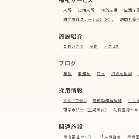
入所
短期入所
相談支援
生活介
訪問看護ステーションつくし
訪問介護
施設紹介
ごあいさつ
歴史
アクセス
ブログ
年報
事務長
院長
相談支援課
採用情報
すなごで働く
病棟勤務看護師
生活
理学療法士 （正規職員）
訪問登録ヘル
関連施設
甲山福祉センター 法人事務局
甲寿