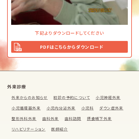
下記よりダウンロードしてください
PDFはこちらからダウンロード
外来診療
外来からのお知らせ
初診の予約について
小児神経外来
小児循環器外来
小児内分泌外来
小児科
ダウン症外来
整形外科外来
歯科外来
歯科訪問
摂食嚥下外来
リハビリテーション
医師紹介