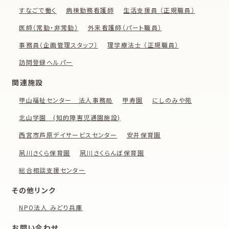
すなごで働く
病棟勤務看護師
生活支援員 （正規職員）
医師（常勤・非常勤）
外来看護師（パート職員）
事務員（企画管理スタッフ）
理学療法士 （正規職員）
訪問登録ヘルパー
関連施設
甲山福祉センター 法人事務局
甲寿園
にしのみや苑
北山学園 (知的障害児通園施設)
西宮市芦原デイサービスセンター
安井保育園
夙川さくら保育園
夙川さくらんぼ保育園
総合相談支援センター
その他リンク
NPO法人 みどり兵庫
お問い合わせ