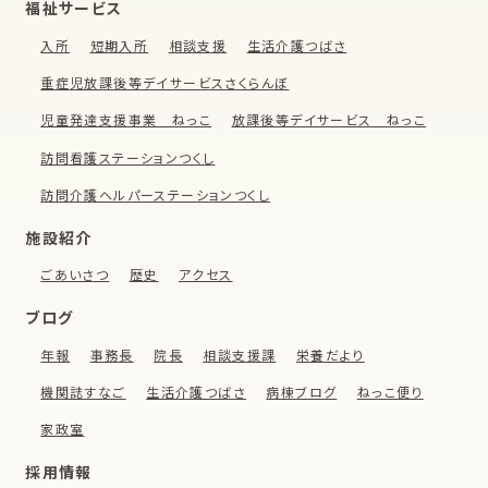
福祉サービス
入所
短期入所
相談支援
生活介護つばさ
重症児放課後等デイサービスさくらんぼ
児童発達支援事業 ねっこ
放課後等デイサービス ねっこ
訪問看護ステーションつくし
訪問介護ヘルパーステーションつくし
施設紹介
ごあいさつ
歴史
アクセス
ブログ
年報
事務長
院長
相談支援課
栄養だより
機関誌すなご
生活介護つばさ
病棟ブログ
ねっこ便り
家政室
採用情報