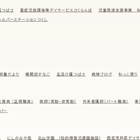
護つばさ
重症児放課後等デイサービスさくらんぼ
児童発達支援事業 ね
ヘルパーステーションつくし
栄養だより
機関誌すなご
生活介護つばさ
病棟ブログ
ねっこ便り
支援員 （正規職員）
医師（常勤・非常勤）
外来看護師（パート職員）
事
パー
園
にしのみや苑
北山学園 (知的障害児通園施設)
西宮市芦原デイサ