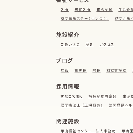
入所
短期入所
相談支援
生活介
訪問看護ステーションつくし
訪問介護
施設紹介
ごあいさつ
歴史
アクセス
ブログ
年報
事務長
院長
相談支援課
採用情報
すなごで働く
病棟勤務看護師
生活
理学療法士 （正規職員）
訪問登録ヘル
関連施設
甲山福祉センター 法人事務局
甲寿