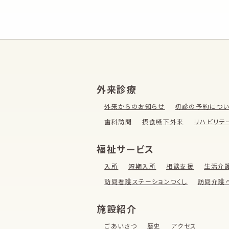
外来診療
外来からのお知らせ
初診の予約につ
歯科訪問
摂食嚥下外来
リハビリテ
福祉サービス
入所
短期入所
相談支援
生活介
訪問看護ステーションつくし
訪問介護
施設紹介
ごあいさつ
歴史
アクセス