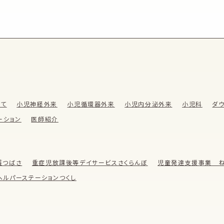
いて
小児神経外来
小児循環器外来
小児内分泌外来
小児科
ダ
ーション
医師紹介
護つばさ
重症児放課後等デイサービスさくらんぼ
児童発達支援事業 ね
ヘルパーステーションつくし