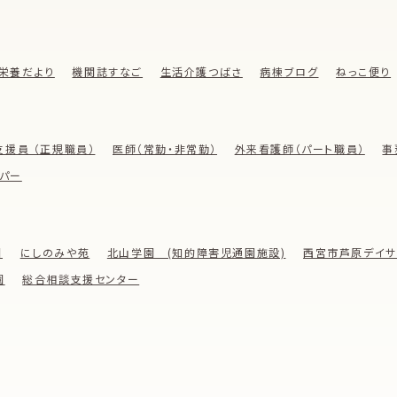
栄養だより
機関誌すなご
生活介護つばさ
病棟ブログ
ねっこ便り
支援員 （正規職員）
医師（常勤・非常勤）
外来看護師（パート職員）
事
パー
園
にしのみや苑
北山学園 (知的障害児通園施設)
西宮市芦原デイサ
園
総合相談支援センター