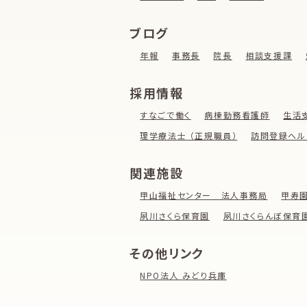
ブログ
年報
事務長
院長
相談支援課
採用情報
すなごで働く
病棟勤務看護師
生活
理学療法士 （正規職員）
訪問登録ヘル
関連施設
甲山福祉センター 法人事務局
甲寿
夙川さくら保育園
夙川さくらんぼ保育
その他リンク
NPO法人 みどり兵庫